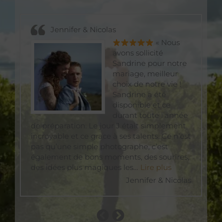
Previous
Next
« Jennifer & N
Jennifer & Nicolas
Slide
Slide
« Nous
in
avons sollicité
Sandrine pour notre
……
mariage, meilleur
e
choix de notre vie !
Sandrine a été
disponible et ce
durant toute l’année
de préparation. Le jour J était simplement
te
incroyable et ce grace à ses talents. Ce n’est
dé
pas qu’une simple photographe, c’est
ph
également de bons moments, des sourires,
so
des idées plus magiques les…
Lire plus
de
 F.
Jennifer & Nicolas