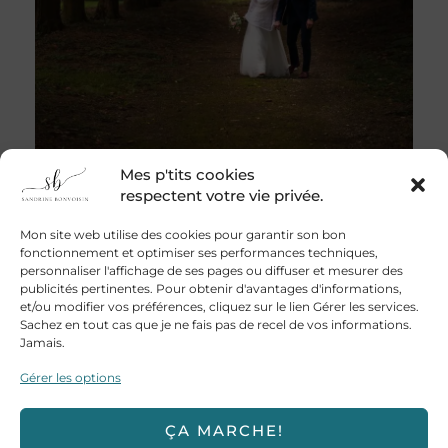
Mes p'tits cookies
respectent votre vie privée.
Mon site web utilise des cookies pour garantir son bon
PHOTOGRAPHE ALBI: LES PRESTATIONS
fonctionnement et optimiser ses performances techniques,
personnaliser l'affichage de ses pages ou diffuser et mesurer des
publicités pertinentes. Pour obtenir d'avantages d'informations,
et/ou modifier vos préférences, cliquez sur le lien Gérer les services.
Sachez en tout cas que je ne fais pas de recel de vos informations.
Un reportage photo professionnel est un
Jamais.
investissement important quand on a conscience
Gérer les options
qu’il sera un moyen puissant de replonger
dans
notre grand jour une fois qu’il sera passé.
ÇA MARCHE!