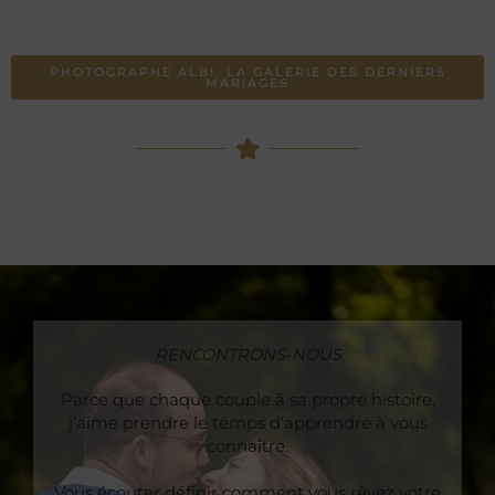
PHOTOGRAPHE ALBI, LA GALERIE DES DERNIERS
MARIAGES
RENCONTRONS-NOUS
Parce que chaque couple à sa propre histoire,
j’aime prendre le temps d’apprendre à vous
connaître.
Vous écouter définir comment vous rêvez votre